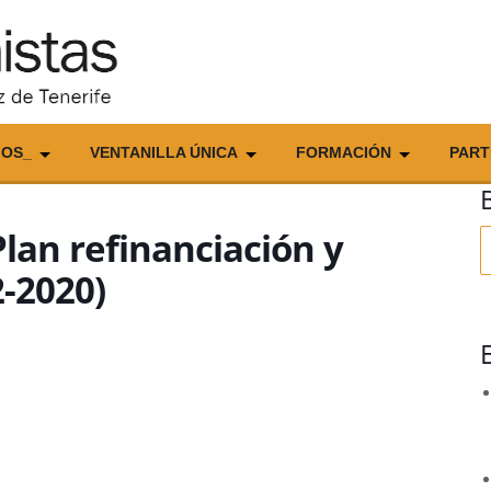
IOS_
VENTANILLA ÚNICA
FORMACIÓN
PART
lan refinanciación y
B
2-2020)