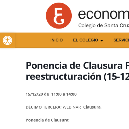
Skip
to
content
Abrir barra de herramientas
INICIO
EL COLEGIO
SERVIC
Ponencia de Clausura P
reestructuración (15-1
15/12/20 de 11:00 a 14:00
DÉCIMO TERCERA:
WEBINAR
Clausura.
Ponencia de Clausura: