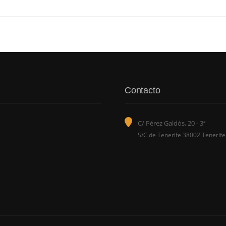
Contacto
C/ Pérez Galdós, 20 - 3ª
S/C de Tenerife 38002 Tenerife