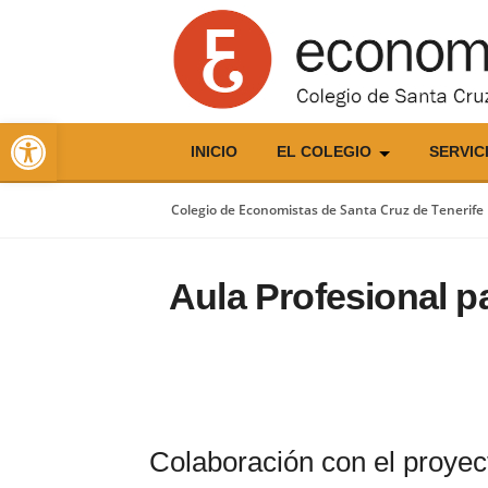
Skip
to
content
Abrir barra de herramientas
INICIO
EL COLEGIO
SERVIC
Colegio de Economistas de Santa Cruz de Tenerife
Aula Profesional p
Colaboración con el proyect