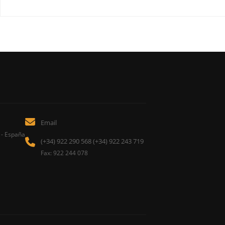
Email
 - España
(+34) 922 290 568 (+34) 922 243 719
Fax: 922 244 078