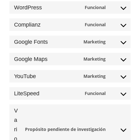
WordPress
Funcional
Consent
to
Complianz
Funcional
service
Consent
wordpress
to
Google Fonts
Marketing
service
Consent
complianz
to
Google Maps
Marketing
service
Consent
google-
to
fonts
YouTube
Marketing
service
Consent
google-
to
maps
LiteSpeed
Funcional
service
Consent
youtube
to
V
service
litespeed
a
ri
Propósito pendiente de investigación
Consent
o
to