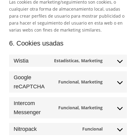
Las cookies de marketing/seguimiento son cookies, o
cualquier otra forma de almacenamiento local, usadas
para crear perfiles de usuario para mostrar publicidad o
para hacer el seguimiento del usuario en esta web o en
varias webs con fines de marketing similares.
6. Cookies usadas
Wistia
Estadísticas, Marketing
Consent
to
Google
service
Funcional, Marketing
wistia
Consent
reCAPTCHA
to
service
Intercom
google-
Funcional, Marketing
Consent
Messenger
recaptcha
to
service
Nitropack
Funcional
intercom-
Consent