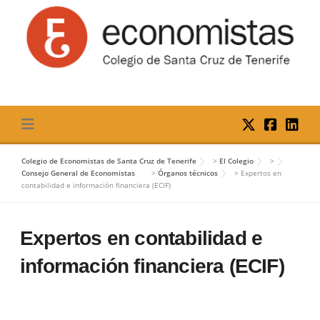
Skip
to
content
Colegio de Economistas de Santa Cruz de Tenerife
>
El Colegio
>
Consejo General de Economistas
>
Órganos técnicos
>
Expertos en
contabilidad e información financiera (ECIF)
Expertos en contabilidad e
información financiera (ECIF)