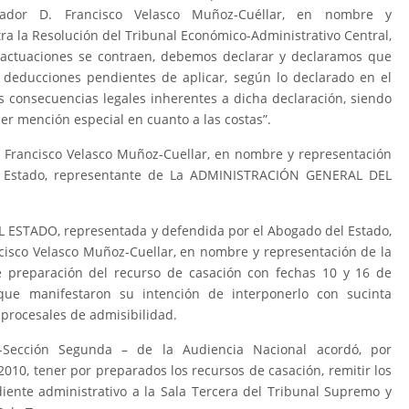
urador D. Francisco Velasco Muñoz-Cuéllar, en nombre y
tra la Resolución del Tribunal Económico-Administrativo Central,
s actuaciones se contraen, debemos declarar y declaramos que
s deducciones pendientes de aplicar, según lo declarado en el
 consecuencias legales inherentes a dicha declaración, siendo
r mención especial en cuanto a las costas”.
D. Francisco Velasco Muñoz-Cuellar, en nombre y representación
el Estado, representante de La ADMINISTRACIÓN GENERAL DEL
STADO, representada y defendida por el Abogado del Estado,
ancisco Velasco Muñoz-Cuellar, en nombre y representación de la
de preparación del recurso de casación con fechas 10 y 16 de
que manifestaron su intención de interponerlo con sucinta
 procesales de admisibilidad.
 -Sección Segunda – de la Audiencia Nacional acordó, por
2010, tener por preparados los recursos de casación, remitir los
ediente administrativo a la Sala Tercera del Tribunal Supremo y