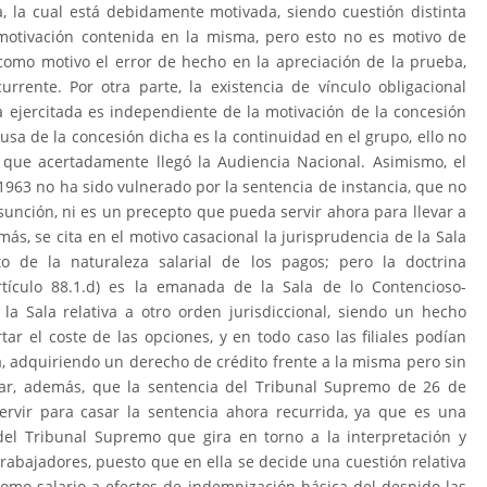
, la cual está debidamente motivada, siendo cuestión distinta
motivación contenida en la misma, pero esto no es motivo de
 como motivo el error de hecho en la apreciación de la prueba,
rrente. Por otra parte, la existencia de vínculo obligacional
 ejercitada es independiente de la motivación de la concesión
usa de la concesión dicha es la continuidad en el grupo, ello no
 que acertadamente llegó la Audiencia Nacional. Asimismo, el
 1963 no ha sido vulnerado por la sentencia de instancia, que no
nción, ni es un precepto que pueda servir ahora para llevar a
s, se cita en el motivo casacional la jurisprudencia de la Sala
o de la naturaleza salarial de los pagos; pero la doctrina
rtículo 88.1.d) es la emanada de la Sala de lo Contencioso-
la Sala relativa a otro orden jurisdiccional, siendo un hecho
ar el coste de las opciones, y en todo caso las filiales podían
, adquiriendo un derecho de crédito frente a la misma pero sin
alar, además, que la sentencia del Tribunal Supremo de 26 de
rvir para casar la sentencia ahora recurrida, ya que es una
del Tribunal Supremo que gira en torno a la interpretación y
 Trabajadores, puesto que en ella se decide una cuestión relativa
como salario a efectos de indemnización básica del despido las