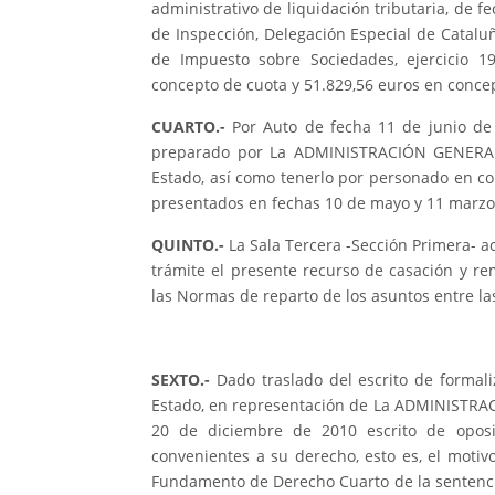
administrativo de liquidación tributaria, de 
de Inspección, Delegación Especial de Cataluñ
de Impuesto sobre Sociedades, ejercicio 1
concepto de cuota y 51.829,56 euros en conce
CUARTO.-
Por Auto de fecha 11 de junio de 2
preparado por La ADMINISTRACIÓN GENERAL
Estado, así como tenerlo por personado en con
presentados en fechas 10 de mayo y 11 marzo
QUINTO.-
La Sala Tercera -Sección Primera- a
trámite el presente recurso de casación y re
las Normas de reparto de los asuntos entre la
SEXTO.-
Dado traslado del escrito de formali
Estado, en representación de La ADMINISTRA
20 de diciembre de 2010 escrito de oposi
convenientes a su derecho, esto es, el motiv
Fundamento de Derecho Cuarto de la sentencia 