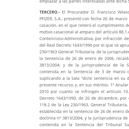
emplazar a las partes interesadas ante dicha 
TERCERO.-
El Procurador D. Francisco Velas
PFIZER, S.A., presentó con fecha 26 de marzo 
casación, en el que reiteró el cumplimiento d
motivo casacional al amparo del artículo 88.1.d
Contencioso-Administrativa, por infracción d
del Real Decreto 1643/1990 por el que se aprue
230/1963 General Tributaria; de la jurisprude
la Sentencia de 26 de enero de 2006, recaída
3813/2004; y de la jurisprudencia de la S
contenida en la Sentencia de 3 de marzo 
suplicando a la Sala “dicte sentencia en su 
presente recurso, y, en sus méritos: 1º Anula
2010 por cuanto se infringen el artículo 10
Decreto 1643/1990, de 20 de diciembre, por e
118.2 de la Ley 230/1963, General Tributaria,
establecida en la sentencia de 26 de enero de
doctrina nº 3813/2004, y la jurisprudencia d
contenida en la Sentencia del Tribunal 