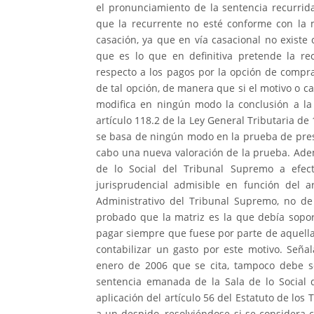
el pronunciamiento de la sentencia recurrida
que la recurrente no esté conforme con la 
casación, ya que en vía casacional no existe
que es lo que en definitiva pretende la recu
respecto a los pagos por la opción de compra
de tal opción, de manera que si el motivo o ca
modifica en ningún modo la conclusión a la
artículo 118.2 de la Ley General Tributaria de
se basa de ningún modo en la prueba de presu
cabo una nueva valoración de la prueba. Ademá
de lo Social del Tribunal Supremo a efect
jurisprudencial admisible en función del a
Administrativo del Tribunal Supremo, no de 
probado que la matriz es la que debía soport
pagar siempre que fuese por parte de aquella
contabilizar un gasto por este motivo. Señ
enero de 2006 que se cita, tampoco debe se
sentencia emanada de la Sala de lo Social 
aplicación del artículo 56 del Estatuto de los
a un despido, resolviéndose si se considera 