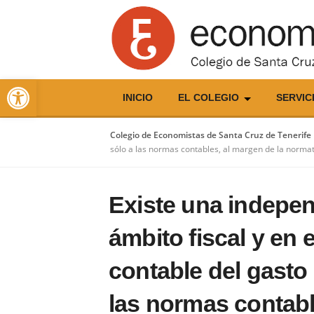
Skip
to
content
Abrir barra de herramientas
INICIO
EL COLEGIO
SERVIC
Colegio de Economistas de Santa Cruz de Tenerife
sólo a las normas contables, al margen de la normati
Existe una indepen
ámbito fiscal y en e
contable del gasto
las normas contabl