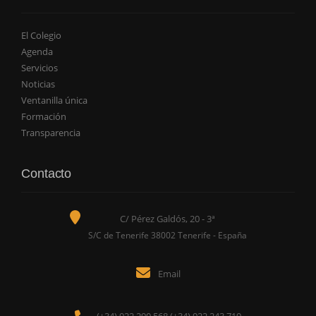
El Colegio
Agenda
Servicios
Noticias
Ventanilla única
Formación
Transparencia
Contacto
C/ Pérez Galdós, 20 - 3ª
S/C de Tenerife 38002 Tenerife - España
Email
(+34) 922 290 568 (+34) 922 243 719