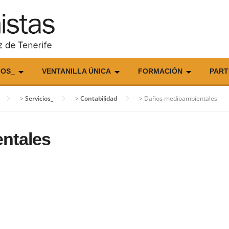
IOS_
VENTANILLA ÚNICA
FORMACIÓN
PART
>
Servicios_
>
Contabilidad
>
Daños medioambientales
ntales