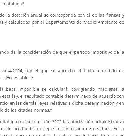
de Cataluña?
 de la dotación anual se corresponda con el de las fianzas y
idas y calculadas por el Departamento de Medio Ambiente de
iendo de la consideración de que el período impositivo de la
ativo 4/2004, por el que se aprueba el texto refundido de
esivo, establece:
la base imponible se calculará, corrigiendo, mediante la
n esta ley, el resultado contable determinado de acuerdo con
cio, en las demás leyes relativas a dicha determinación y en
lo de las citadas normas.”
ultante obtuvo en el año 2002 la autorización administrativa
y el desarrollo de un depósito controlado de residuos. En la
e estableció, entre otras, la obligación de hacer frente a los