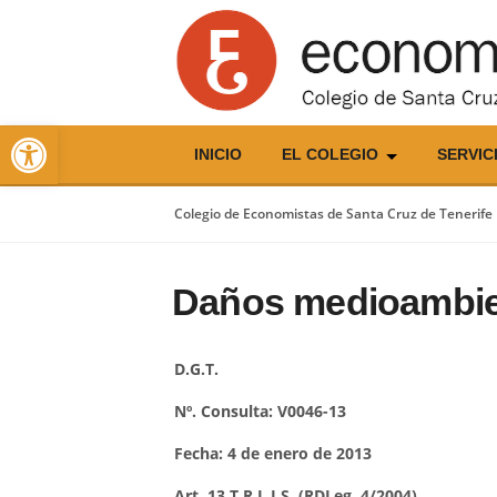
Skip
to
content
Abrir barra de herramientas
INICIO
EL COLEGIO
SERVIC
Colegio de Economistas de Santa Cruz de Tenerife
Daños medioambie
D.G.T.
Nº. Consulta: V0046-13
Fecha: 4 de enero de 2013
Art. 13 T.R.L.I.S. (RDLeg. 4/2004)