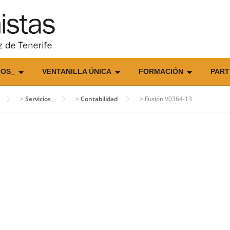
IOS_
VENTANILLA ÚNICA
FORMACIÓN
PART
>
Servicios_
>
Contabilidad
>
Fusión V0364-13