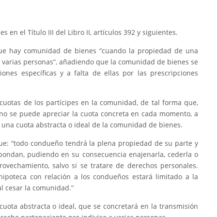
 en el Título III del Libro II, artículos 392 y siguientes.
e que hay comunidad de bienes “cuando la propiedad de una
a varias personas”, añadiendo que la comunidad de bienes se
iones específicas y a falta de ellas por las prescripciones
s cuotas de los partícipes en la comunidad, de tal forma que,
en no se puede apreciar la cuota concreta en cada momento, a
una cuota abstracta o ideal de la comunidad de bienes.
 que: “todo condueño tendrá la plena propiedad de su parte y
espondan, pudiendo en su consecuencia enajenarla, cederla o
provechamiento, salvo si se tratare de derechos personales.
hipoteca con relación a los condueños estará limitado a la
al cesar la comunidad.”
 cuota abstracta o ideal, que se concretará en la transmisión