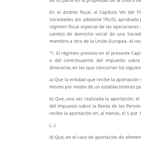
de su parte en la propiedad de la cosa o d
En el ámbito fiscal, el Capítulo VIII del
Sociedades (en adelante TRLIS), aprobado p
régimen fiscal especial de las operaciones d
cambio de domicilio social de una Socie
miembro a otro de la Unión Europea. Al resp
“1. El régimen previsto en el presente Capí
o del contribuyente del Impuesto sobre 
dinerarias en las que concurran los siguien
a) Que la entidad que recibe la aportación s
mismo por medio de un establecimiento pe
b) Que, una vez realizada la aportación, e
del Impuesto sobre la Renta de las Person
recibe la aportación en, al menos, el 5 por 
(…)
d) Que, en el caso de aportación de elemen