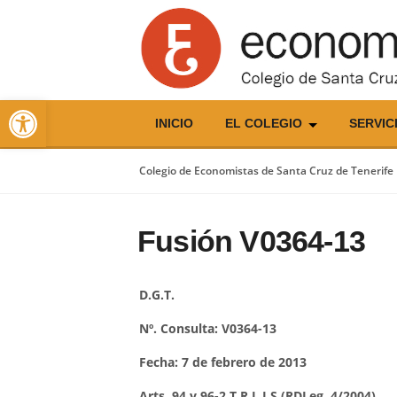
Skip
to
content
Abrir barra de herramientas
INICIO
EL COLEGIO
SERVIC
Colegio de Economistas de Santa Cruz de Tenerife
Fusión V0364-13
D.G.T.
Nº. Consulta: V0364-13
Fecha: 7 de febrero de 2013
Arts. 94 y 96-2 T.R.L.I.S (RDLeg. 4/2004)