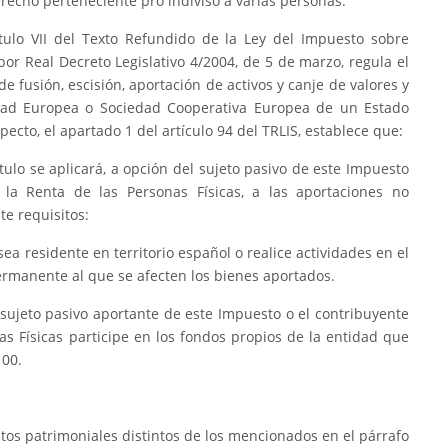
erecho perteneciente pro indiviso a varias personas.
 Título VII del Texto Refundido de la Ley del Impuesto sobre
or Real Decreto Legislativo 4/2004, de 5 de marzo, regula el
e fusión, escisión, aportación de activos y canje de valores y
dad Europea o Sociedad Cooperativa Europea de un Estado
ecto, el apartado 1 del artículo 94 del TRLIS, establece que:
tulo se aplicará, a opción del sujeto pasivo de este Impuesto
la Renta de las Personas Físicas, a las aportaciones no
te requisitos:
ea residente en territorio español o realice actividades en el
rmanente al que se afecten los bienes aportados.
l sujeto pasivo aportante de este Impuesto o el contribuyente
as Físicas participe en los fondos propios de la entidad que
100.
tos patrimoniales distintos de los mencionados en el párrafo