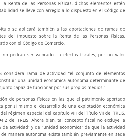
 la Renta de las Personas Físicas, dichos elementos estén
abilidad se lleve con arreglo a lo dispuesto en el Código de
pítulo se aplicará también a las aportaciones de ramas de
ntes del Impuesto sobre la Renta de las Personas Físicas,
erdo con el Código de Comercio.
 no podrán ser valorados, a efectos fiscales, por un valor
LIS considera rama de actividad “el conjunto de elementos
constituir una unidad económica autónoma determinante de
njunto capaz de funcionar por sus propios medios.”
ción de personas físicas en las que el patrimonio aportado
a por si mismo el desarrollo de una explotación económica
l régimen especial del capítulo VIII del Título VII del TRLIS,
94.2 del TRLIS. Ahora bien, tal concepto fiscal no excluye la
ma de actividad” y de “unidad económica” de que la actividad
á de manera autónoma exista también previamente en sede