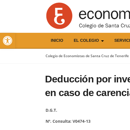
Skip
to
content
Abrir barra de herramientas
INICIO
EL COLEGIO
SERVIC
Colegio de Economistas de Santa Cruz de Tenerife
Deducción por inve
en caso de carenci
D.G.T.
Nº. Consulta: V0474-13