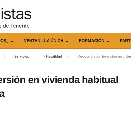
IOS_
VENTANILLA ÚNICA
FORMACIÓN
PART
>
Servicios_
>
Fiscalidad
>
Deducción por inversión en vivie
rsión en vivienda habitual
a