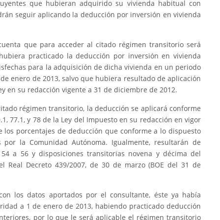
ibuyentes que hubieran adquirido su vivienda habitual con
drán seguir aplicando la deducción por inversión en vivienda
cuenta que para acceder al citado régimen transitorio será
hubiera practicado la deducción por inversión en vivienda
tisfechas para la adquisición de dicha vivienda en un periodo
 de enero de 2013, salvo que hubiera resultado de aplicación
 Ley en su redacción vigente a 31 de diciembre de 2012.
citado régimen transitorio, la deducción se aplicará conforme
70.1, 77.1, y 78 de la Ley del Impuesto en su redacción en vigor
de los porcentajes de deducción que conforme a lo dispuesto
s por la Comunidad Autónoma. Igualmente, resultarán de
s 54 a 56 y disposiciones transitorias novena y décima del
el Real Decreto 439/2007, de 30 de marzo (BOE del 31 de
on los datos aportados por el consultante, éste ya había
oridad a 1 de enero de 2013, habiendo practicado deducción
nteriores, por lo que le será aplicable el régimen transitorio