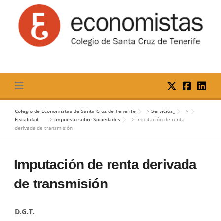
Skip
to
content
Colegio de Economistas de Santa Cruz de Tenerife
>
Servicios_
>
Fiscalidad
>
Impuesto sobre Sociedades
>
Imputación de renta
derivada de transmisión
Imputación de renta derivada
de transmisión
D.G.T.