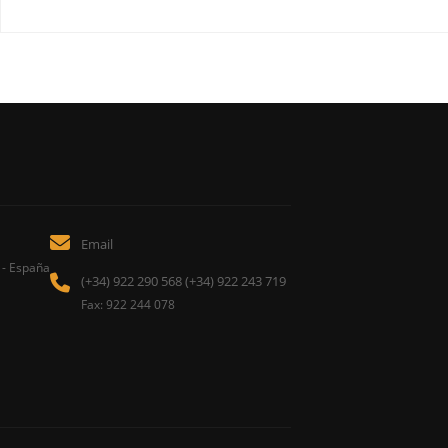
Email
 - España
(+34) 922 290 568 (+34) 922 243 719
Fax: 922 244 078