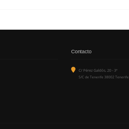
Contacto
C/ Pérez Galdós, 20 - 3ª
S/C de Tenerife 38002 Tenerife