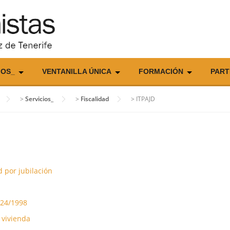
IOS_
VENTANILLA ÚNICA
FORMACIÓN
PART
>
Servicios_
>
Fiscalidad
>
ITPAJD
d por jubilación
 24/1998
 vivienda