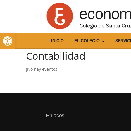
Skip
to
content
Abrir barra de herramientas
INICIO
EL COLEGIO
SERVIC
Contabilidad
¡No hay eventos!
Enlaces