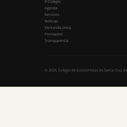
El Colegio
Agenda
Servicios
Noticias
Ventanilla única
Formación
Transparencia
© 2026, Colegio de Economistas de Santa Cruz de