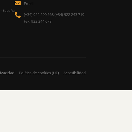
Email
 - España
(+34) 922 290 568 (+34) 922 243 719
Fax: 922 244 078
rivacidad
Política de cookies (UE)
Accesibilidad