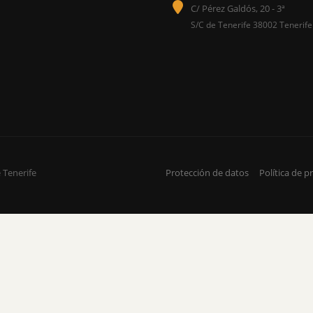
C/ Pérez Galdós, 20 - 3ª
S/C de Tenerife 38002 Tenerife
 Tenerife
Protección de datos
Política de p