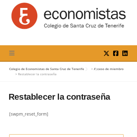
Skip
to
content
Colegio de Economistas de Santa Cruz de Tenerife
>
Acceso de miembro
>
Restablecer la contraseña
Restablecer la contraseña
[swpm_reset_form]