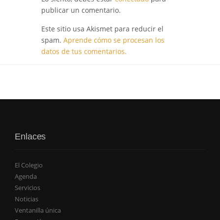
publicar un comentario.
Este sitio usa Akismet para reducir el
spam.
Aprende cómo se procesan los
datos de tus comentarios.
Enlaces
El Colegio
Agenda
Servicios
Noticias
Ventanilla única