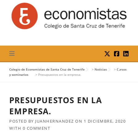
Skip
to
content
Colegio de Economistas de Santa Cruz de Tenerife
>
Noticias
>
Cursos
y seminarios
>
Presupuestos en la empresa.
PRESUPUESTOS EN LA
EMPRESA.
POSTED BY
JUANHERNANDEZ
ON
1 DICIEMBRE, 2020
WITH
0 COMMENT