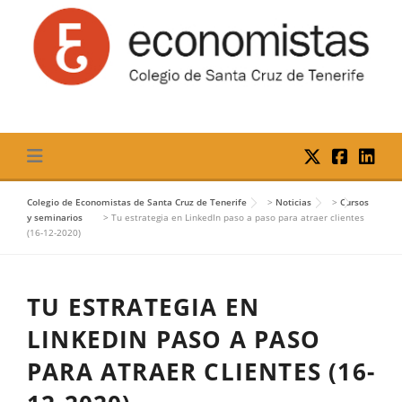
Skip
to
content
Colegio de Economistas de Santa Cruz de Tenerife
>
Noticias
>
Cursos
y seminarios
>
Tu estrategia en LinkedIn paso a paso para atraer clientes
(16-12-2020)
TU ESTRATEGIA EN
LINKEDIN PASO A PASO
PARA ATRAER CLIENTES (16-